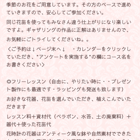
季節のお花をご用意しています。その方のペースで進め
ていきますので、安心してご参加ください。
同じ花苗を使ってもみなさん違う仕上がりになり楽しい
ですよ。ギャザリングの作品に正解はありませんので、
お気軽にごトライしてくださいね。。
＜ご予約は↓ページ末へ↓ ・カレンダーをクリックし
ていただき、"アンケートを実施する"の欄にコース名を
お書きください＞
◎フリーレッスン（自由に、やりたい時に・・プレゼン
ト製作にも最適です・ラッピングも発送も致します）
お好きな花器、花苗を選んでいただき、植えこんでいた
だきます
レッスン料＋資材代（ベラボン、水苔、土の廃棄料）＋
器代＋使った花苗代
花時計の花器はアンティーク風な鉢や自然素材でできた