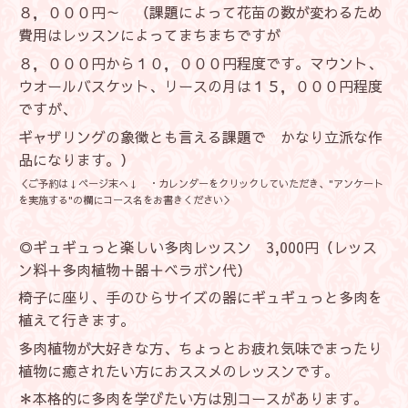
８，０００円～ （課題によって花苗の数が変わるため
費用はレッスンによってまちまちですが
８，０００円から１０，０００円程度です。マウント、
ウオールバスケット、リースの月は１５，０００円程度
ですが、
ギャザリングの象徴とも言える課題で かなり立派な作
品になります。）
＜ご予約は↓ページ末へ↓ ・カレンダーをクリックしていただき、"アンケート
を実施する"の欄にコース名をお書きください＞
◎ギュギュっと楽しい多肉レッスン 3,000円（レッス
ン料＋多肉植物＋器＋ベラボン代）
椅子に座り、手のひらサイズの器にギュギュっと多肉を
植えて行きます。
多肉植物が大好きな方、ちょっとお疲れ気味でまったり
植物に癒されたい方におススメのレッスンです。
＊本格的に多肉を学びたい方は別コースがあります。