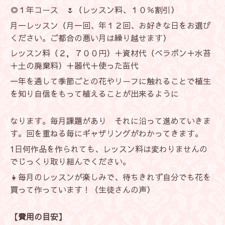
◎１年コース 🌷（レッスン料、１０％割引）
月一レッスン（月一回、年１２回、お好きな日をお選び
ください。ご都合の悪い月は繰り越せます）
レッスン料（２，７００円）＋資材代（ベラボン＋水苔
＋土の廃棄料）＋器代＋使った苗代
一年を通して季節ごとの花やリーフに触れることで植生
を知り自信をもって植えることが出来るように
なります。毎月課題があり それに沿って進めていきま
す。回を重ねる毎にギャザリングがわかってきます。
1日何作品を作られても、レッスン料は変わりませんの
でじっくり取り組んでください。
👧毎月のレッスンが楽しみで、待ちきれず自分でも花を
買って作っています！（生徒さんの声）
【費用の目安】