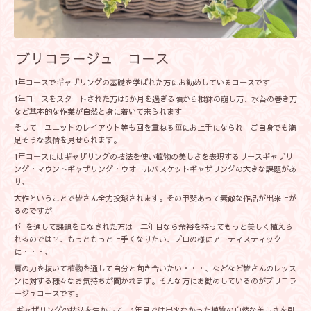
ブリコラージュ コース
1年コースでギャザリングの基礎を学ばれた方にお勧めしているコースです
1年コースをスタートされた方は5か月を過ぎる頃から根鉢の崩し方、水苔の巻き方
など基本的な作業が自然と身に着いて来られます
そして ユニットのレイアウト等も回を重ねる毎にお上手になられ ご自身でも満
足そうな表情を見せられます。
1年コースにはギャザリングの技法を使い植物の美しさを表現するリースギャザリ
ング・マウントギャザリング・ウオールバスケットギャザリングの大きな課題があ
り、
大作ということで皆さん全力投球されます。その甲斐あって素敵な作品が出来上が
るのですが
1年を通して課題をこなされた方は 二年目なら余裕を持ってもっと美しく植えら
れるのでは？、もっともっと上手くなりたい、プロの様にアーティスティック
に・・・、
肩の力を抜いて植物を通して自分と向き合いたい・・・、などなど皆さんのレッス
ンに対する様々なお気持ちが聞かれます。そんな方にお勧めしているのがブリコラ
ージュコースです。
ギャザリングの技法を生かして 1年目では出来なかった植物の自然な美しさを引