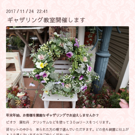
2017
11
24 22:41
/
/
ギャザリング教室開催します
年末年始、お客様を素敵なギャザリングでお迎えしませんか？
ビオラ 葉牡丹 アリッサムなどを使って３０㎝リースをつくります。
苗セットの中から 来られた方の順で選んでいただきます。どの色も綺麗に仕上が
るよう選んでいますのでご安心くださいね。