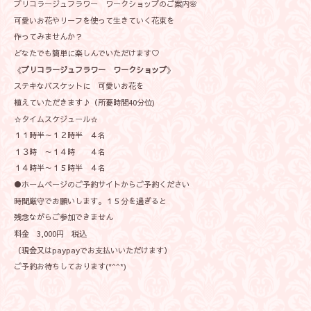
ブリコラージュフラワー ワークショップのご案内🌸
可愛いお花やリーフを使って生きていく花束を
作ってみませんか？
どなたでも簡単に楽しんでいただけます♡
《
ブリコラージュフラワー ワークショップ
》
ステキなバスケットに 可愛いお花を
植えていただきます♪（所要時間40分位)
☆タイムスケジュール☆
１１時半～１２時半 ４名
１３時 ～１４時 ４名
１４時半～１５時半 ４名
●ホームページのご予約サイトからご予約ください
時間厳守でお願いします。１５分を過ぎると
残念ながらご参加できません
料金 3,000円 税込
（現金又はpaypayでお支払いいただけます）
ご予約お待ちしております(*^^*)