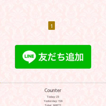
1
Counter
Today:
23
Yesterday:
156
Total:
369771